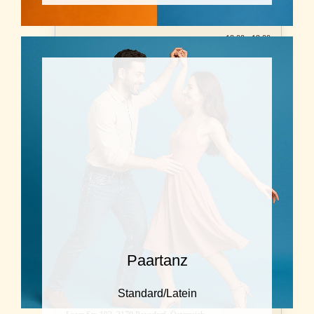
AUG. 26
FR, 07
18:00 - 19:00
Wiederholung Diamant (Julia)
Laaerstr. 102, Poysdorf
AUG. 26
FR, 07
19:00 - 21:30
Perfektion
Schulgasse 1, 2104 Spillern, Österreich
AUG. 26
FR, 07
Paartanz
19:00 - 21:30
Standard/Latein
Perfektion Poysdorf