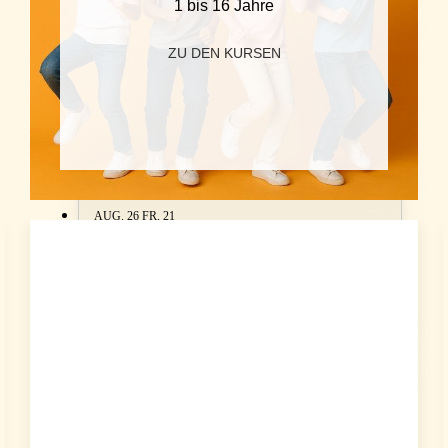
1 bis 16 Jahre
AUG. 26
DO, 20
ZU DEN KURSEN
20:00 - 21:30
Wiederholung Hobby (Bernd&Manu)
Dreifaltigkeitsplatz 1, Krems |
Google Meet
AUG. 26
FR, 21
18:00 - 19:00
Technik
Schulgasse 1, Spillern
AUG. 26
FR, 21
19:00 - 21:30
Perfektion