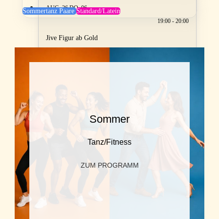
AUG. 26
DO, 06
Sommertanz Paare
Standard/Latein
19:00 - 20:00
Jive Figur ab Gold
Dreifaltigkeitsplatz 1, Krems
AUG. 26
DO, 06
20:00 - 21:30
Sommer
Wiederholung Grundkurs
Dreifaltigkeitsplatz 1, Krems
Tanz/Fitness
ZUM PROGRAMM
AUG. 26
FR, 07
18:00 - 19:00
Boogie