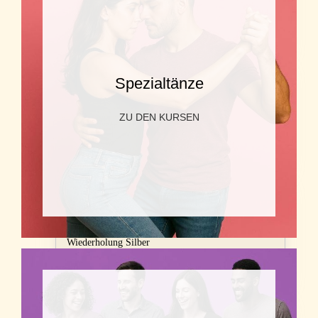
Wiederholung Gold
Wienerstr. 20, Korneuburg
Spezialtänze
AUG. 26
DO, 13
19:00 - 20:00
ZU DEN KURSEN
Boogie Figur
Dreifaltigkeitsplatz 1, Krems
AUG. 26
DO, 13
20:00 - 21:30
Wiederholung Silber
Dreifaltigkeitsplatz 1, Krems
AUG. 26
FR, 14