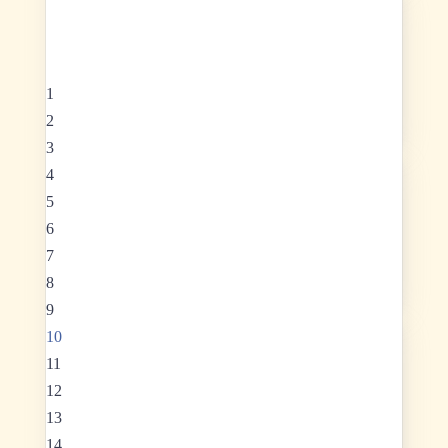
AUG. 26
DO, 27
20:00 - 21:30
Wiederholung Gold
1
Dreifaltigkeitsplatz 1, Krems
2
3
4
AUG. 26
FR, 28
5
18:00 - 19:00
6
Führen und Folgen
7
Schulgasse 1, Spillern |
Google Meet
8
9
10
AUG. 26
FR, 28
11
19:00 - 21:30
12
Perfektion
13
Schulgasse 1, 2104 Spillern, Österreich
14