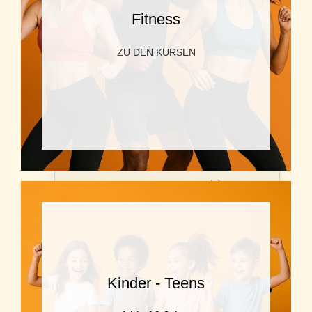
AUG. 26
SO, 16
Fitness
20:00 - 21:30
Wiederholung Rubin/Goldstar
ZU DEN KURSEN
Hauptstr. 13, Stockerau
AUG. 26
DO, 20
18:00 - 19:00
Salsa Figur
Dreifaltigkeitsplatz 1, Krems |
Google Meet
AUG. 26
DO, 20
19:00 - 20:00
Bachata Figur
Kinder - Teens
Dreifaltigkeitsplatz 1, Krems |
Google Meet