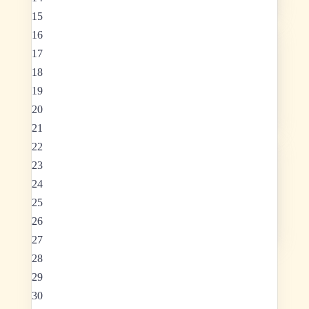
15
16
AUG. 26
SO, 30
17
19:00 - 20:00
18
Disco Fox Figur
19
20
Hauptstr. 13, Stockerau
21
22
AUG. 26
SO, 30
23
20:00 - 21:30
24
Wiederholung Grundkurs
25
26
Hauptstr. 13, Stockerau
27
28
29
30