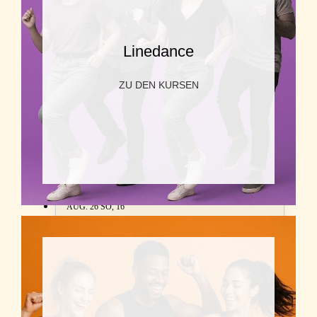
18:00 - 19:00
West Coast Swing Fortgeschritten
Linedance
ZU DEN KURSEN
AUG. 26
FR, 14
19:00 - 21:30
Perfektion
Schulgasse 1, 2104 Spillern, Österreich
AUG. 26
SO, 16
19:00 - 20:00
Cha Cha Figur ab Gold
Hauptstr. 13, Stockerau