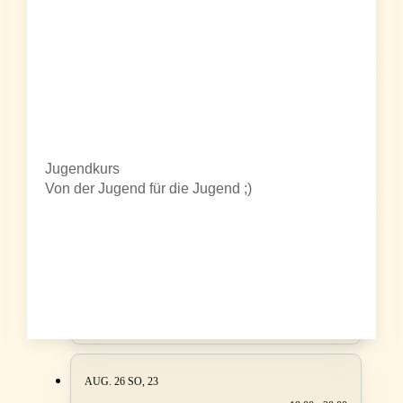
Schulgasse 1, 2104 Spillern, Österreich
AUG. 26
SA, 22
19:00 - 21:30
Perfektion Krems
Jugendkurs
Dreifaltigkeitsplatz 1, Krems
Von der Jugend für die Jugend ;)
AUG. 26
SO, 23
18:00 - 19:00
Disco Fox Figur
Wienerstr. 20, Korneuburg
AUG. 26
SO, 23