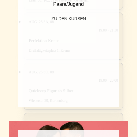
Laaer Str. 102, 2170 Poysdorf, Österreich
Paare/Jugend
ZU DEN KURSEN
AUG. 26
SA, 08
19:00 - 21:30
Perfektion Krems
Dreifaltigkeitsplatz 1, Krems
AUG. 26
SO, 09
19:00 - 20:00
Quickstep Figur ab Silber
Wienerstr. 20, Korneuburg
AUG. 26
SO, 09
20:00 - 21:30