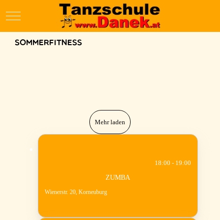
Mobile Menu Toggle
Sommerfitness
Mehr laden
10
AUG.
18:00 - 19:00
ZUMBA
Wienerstr. 20, Korneuburg