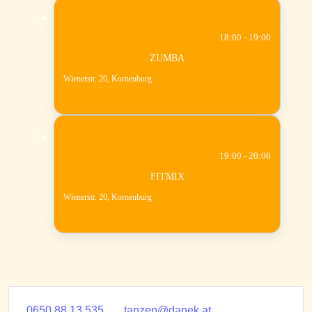
10
AUG.
18:00 - 19:00
ZUMBA
Wienerstr. 20, Korneuburg
10
AUG.
19:00 - 20:00
FITMIX
Wienerstr. 20, Korneuburg
0650 88 13 535
tanzen@danek.at