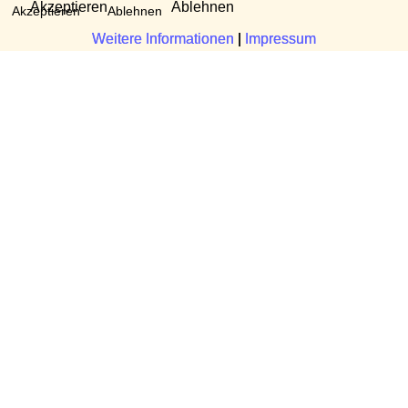
Akzeptieren
Ablehnen
Akzeptieren
Ablehnen
Weitere Informationen
Weitere Informationen
|
|
Impressum
Impressum
Fragen?
Manuela Danek