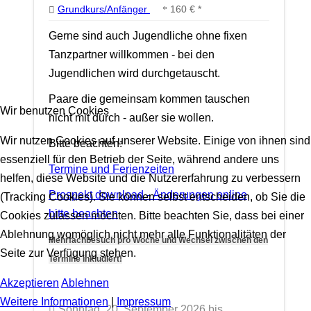
Grundkurs/Anfänger
160 € *
Gerne sind auch Jugendliche ohne fixen
Tanzpartner willkommen - bei den
Jugendlichen wird durchgetauscht.
Paare die gemeinsam kommen tauschen
Wir benutzen Cookies
nicht mit durch - außer sie wollen.
Wir nutzen Cookies auf unserer Website. Einige von ihnen sind
Bitte beachten:
essenziell für den Betrieb der Seite, während andere uns
Termine und Ferienzeiten
helfen, diese Website und die Nutzererfahrung zu verbessern
Prospekt download - Änderungen online
(Tracking Cookies). Sie können selbst entscheiden, ob Sie die
bitte beachten
Cookies zulassen möchten. Bitte beachten Sie, dass bei einer
Ablehnung womöglich nicht mehr alle Funktionalitäten der
Mehrfachbesuch pro Woche und Wechsel zwischen den
Seite zur Verfügung stehen.
Termine inkludiert!
Akzeptieren
Ablehnen
Weitere Informationen
|
Impressum
Sonntag, 20. September 2026 bis