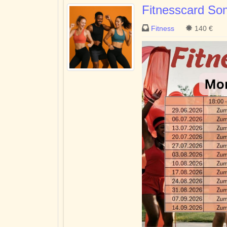
Fitnesscard S
Fitness
140 €