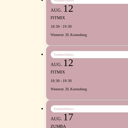
Sommerfitness
12
AUG.
FITMIX
18:30 - 19:30
Wienerstr. 20, Korneuburg
Sommerfitness
12
AUG.
FITMIX
18:30 - 19:30
Wienerstr. 20, Korneuburg
Sommerfitness
17
AUG.
ZUMBA