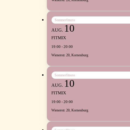
Sommerfitness
10
AUG.
FITMIX
19:00 - 20:00
Wienerstr. 20, Korneuburg
Sommerfitness
10
AUG.
FITMIX
19:00 - 20:00
Wienerstr. 20, Korneuburg