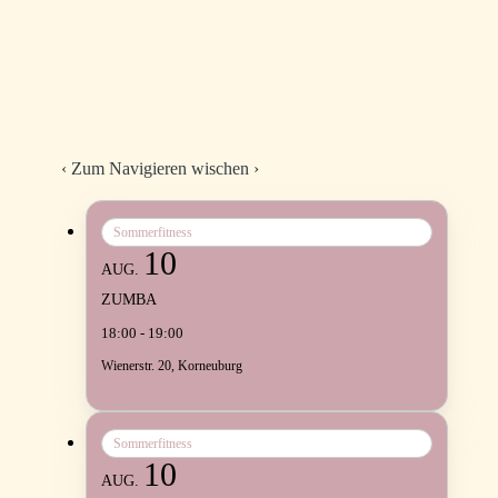
‹
Zum Navigieren wischen
›
Sommerfitness
10
AUG.
ZUMBA
18:00 - 19:00
Wienerstr. 20, Korneuburg
Sommerfitness
10
AUG.