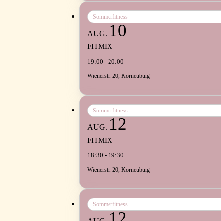
Sommerfitness
10
AUG.
FITMIX
19:00 - 20:00
Wienerstr. 20, Korneuburg
Sommerfitness
12
AUG.
FITMIX
18:30 - 19:30
Wienerstr. 20, Korneuburg
Sommerfitness
12
AUG.