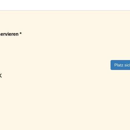
ervieren *
Platz si
k