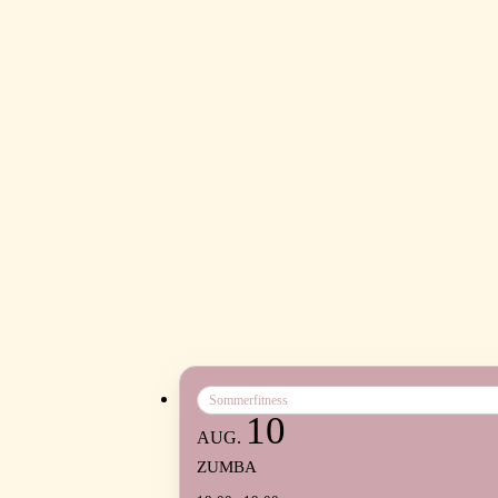
Sommerfitness
10
AUG.
ZUMBA