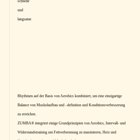
schnelle
und
langsame
Rhythmen auf der Basis von Aerobics kombiniert, um eine einzigartige
Balance von Muskelaufbau und –definition und Konditionsverbesserung
zu erreichen.
ZUMBA® integriert einige Grundprinzipien von Aerobics, Intervall- und
Widerstandstraining um Fettverbrennung zu maximieren, Herz und