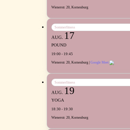
Wienerstr. 20, Korneuburg
Sommerfitness
17
AUG.
POUND
19:00 - 19:45
Wienerstr. 20, Korneuburg |
Google Meet
Sommerfitness
19
AUG.
YOGA
18:30 - 19:30
Wienerstr. 20, Korneuburg