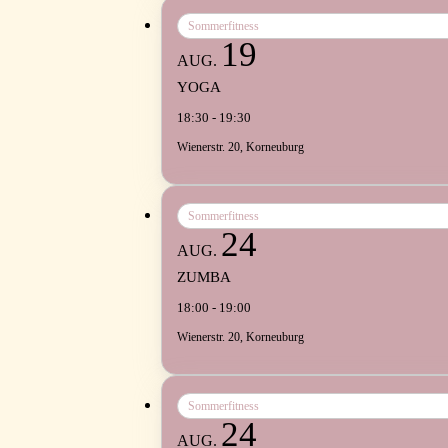
Sommerfitness
19
AUG.
YOGA
18:30 - 19:30
Wienerstr. 20, Korneuburg
Sommerfitness
24
AUG.
ZUMBA
18:00 - 19:00
Wienerstr. 20, Korneuburg
Sommerfitness
24
AUG.