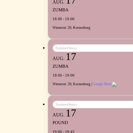
17
AUG.
ZUMBA
18:00 - 19:00
Wienerstr. 20, Korneuburg
Sommerfitness
17
AUG.
ZUMBA
18:00 - 19:00
Wienerstr. 20, Korneuburg |
Google Meet
Sommerfitness
17
AUG.
POUND
19:00 - 19:45