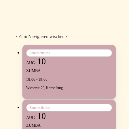
‹
Zum Navigieren wischen
›
Sommerfitness
10
AUG.
ZUMBA
18:00 - 19:00
Wienerstr. 20, Korneuburg
Sommerfitness
10
AUG.
ZUMBA