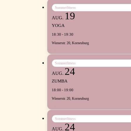
Sommerfitness
19
AUG.
YOGA
18:30 - 19:30
Wienerstr. 20, Korneuburg
Sommerfitness
24
AUG.
ZUMBA
18:00 - 19:00
Wienerstr. 20, Korneuburg
Sommerfitness
24
AUG.