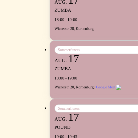
17
AUG.
ZUMBA
18:00 - 19:00
Wienerstr. 20, Korneuburg
Sommerfitness
17
AUG.
ZUMBA
18:00 - 19:00
Wienerstr. 20, Korneuburg |
Google Meet
Sommerfitness
17
AUG.
POUND
19:00 - 19:45