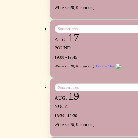
Wienerstr. 20, Korneuburg
Sommerfitness
17
AUG.
POUND
19:00 - 19:45
Wienerstr. 20, Korneuburg |
Google Meet
Sommerfitness
19
AUG.
YOGA
18:30 - 19:30
Wienerstr. 20, Korneuburg