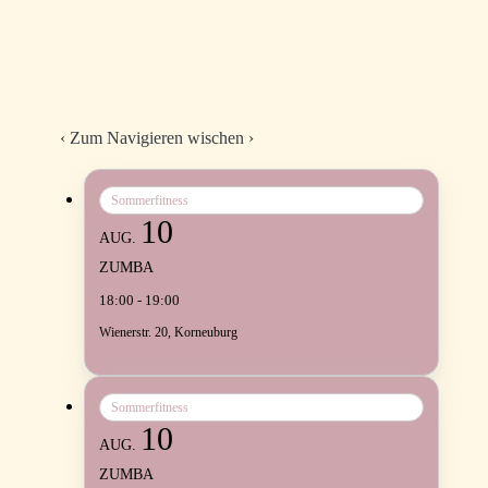
‹
Zum Navigieren wischen
›
Sommerfitness
10
AUG.
ZUMBA
18:00 - 19:00
Wienerstr. 20, Korneuburg
Sommerfitness
10
AUG.
ZUMBA