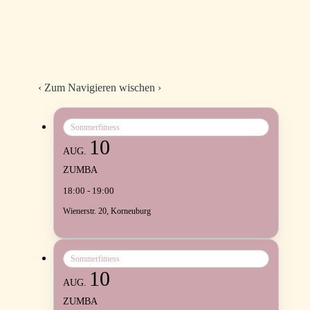
‹
Zum Navigieren wischen
›
Sommerfitness
10
AUG.
ZUMBA
18:00 - 19:00
Wienerstr. 20, Korneuburg
Sommerfitness
10
AUG.
ZUMBA