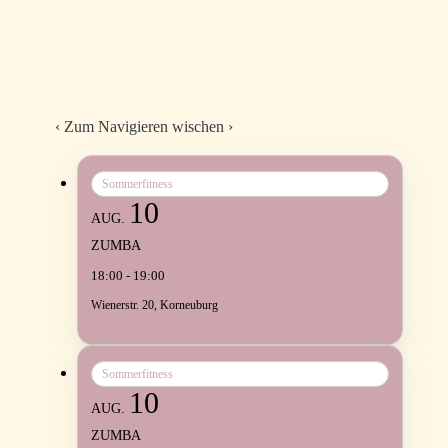
‹
Zum Navigieren wischen
›
Sommerfitness
10
AUG.
ZUMBA
18:00 - 19:00
Wienerstr. 20, Korneuburg
Sommerfitness
10
AUG.
ZUMBA