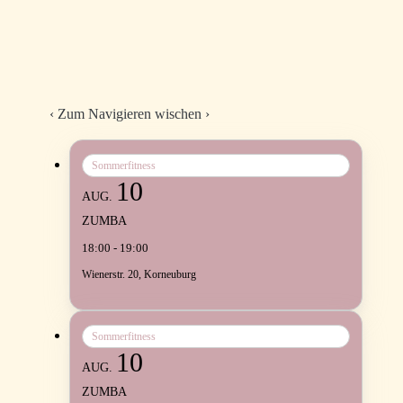
‹
Zum Navigieren wischen
›
Sommerfitness
10
AUG.
ZUMBA
18:00 - 19:00
Wienerstr. 20, Korneuburg
Sommerfitness
10
AUG.
ZUMBA