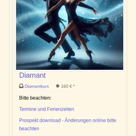
Diamant
Diamantkurs
160 € *
Bitte beachten:
Termine und Ferienzeiten
Prospekt download - Änderungen online bitte
beachten