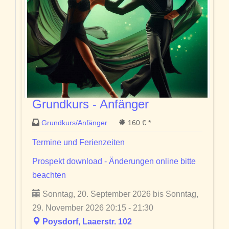
Grundkurs - Anfänger
Grundkurs/Anfänger
160 € *
Termine und Ferienzeiten
Prospekt download - Änderungen online bitte
beachten
Sonntag, 20. September 2026 bis Sonntag,
29. November 2026 20:15 - 21:30
Poysdorf, Laaerstr. 102