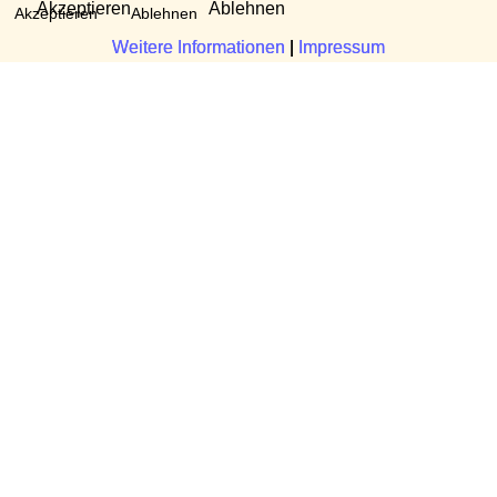
Akzeptieren
Ablehnen
Akzeptieren
Ablehnen
Weitere Informationen
Weitere Informationen
|
|
Impressum
Impressum
Fragen?
Manuela Danek