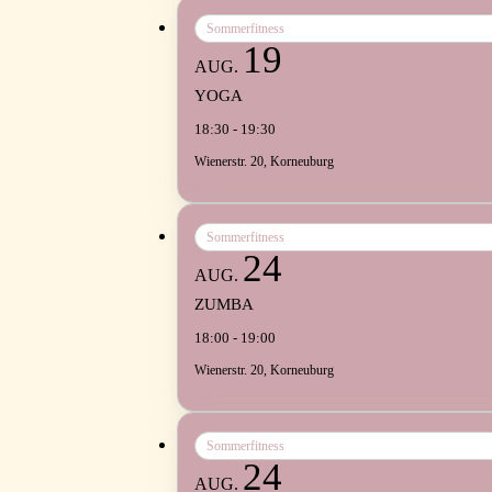
Sommerfitness
19
AUG.
YOGA
18:30 - 19:30
Wienerstr. 20, Korneuburg
Sommerfitness
24
AUG.
ZUMBA
18:00 - 19:00
Wienerstr. 20, Korneuburg
Sommerfitness
24
AUG.