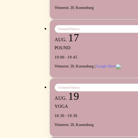
Wienerstr. 20, Korneuburg
Sommerfitness
17
AUG.
POUND
19:00 - 19:45
Wienerstr. 20, Korneuburg |
Google Meet
Sommerfitness
19
AUG.
YOGA
18:30 - 19:30
Wienerstr. 20, Korneuburg