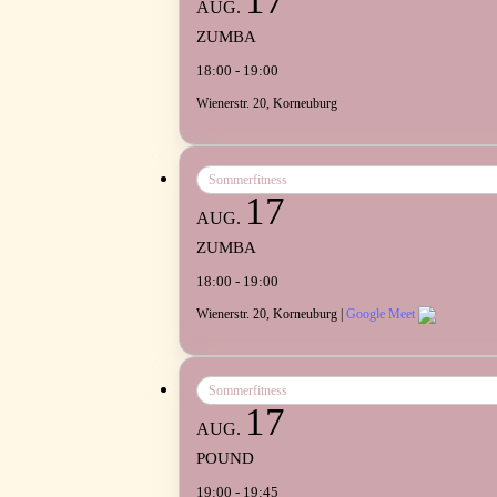
17
AUG.
ZUMBA
18:00 - 19:00
Wienerstr. 20, Korneuburg
Sommerfitness
17
AUG.
ZUMBA
18:00 - 19:00
Wienerstr. 20, Korneuburg |
Google Meet
Sommerfitness
17
AUG.
POUND
19:00 - 19:45