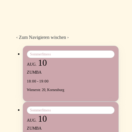
‹
Zum Navigieren wischen
›
Sommerfitness
10
AUG.
ZUMBA
18:00 - 19:00
Wienerstr. 20, Korneuburg
Sommerfitness
10
AUG.
ZUMBA