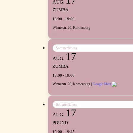
17
AUG.
ZUMBA
18:00 - 19:00
Wienerstr. 20, Korneuburg
Sommerfitness
17
AUG.
ZUMBA
18:00 - 19:00
Wienerstr. 20, Korneuburg |
Google Meet
Sommerfitness
17
AUG.
POUND
19:00 - 19:45