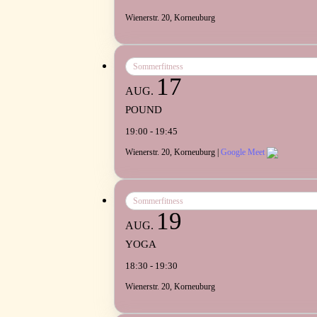
Wienerstr. 20, Korneuburg
Sommerfitness
17
AUG.
POUND
19:00 - 19:45
Wienerstr. 20, Korneuburg |
Google Meet
Sommerfitness
19
AUG.
YOGA
18:30 - 19:30
Wienerstr. 20, Korneuburg