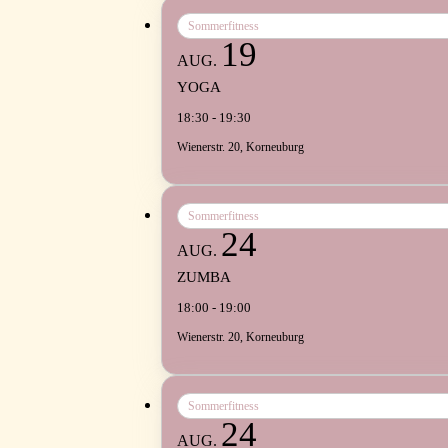
Sommerfitness
19
AUG.
YOGA
18:30 - 19:30
Wienerstr. 20, Korneuburg
Sommerfitness
24
AUG.
ZUMBA
18:00 - 19:00
Wienerstr. 20, Korneuburg
Sommerfitness
24
AUG.