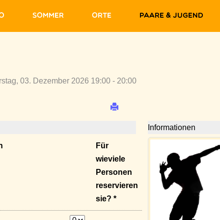
fo
Sommer
Orte
Paare & Jugend
stag, 03. Dezember 2026 19:00 - 20:00
Informationen
n
Für
wieviele
Personen
reservieren
sie? *