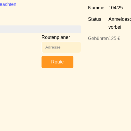
beachten
Nummer
104/25
Status
Anmeldesc
vorbei
Routenplaner
Gebühren
125 €
Route