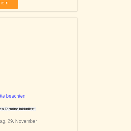
chern
tte beachten
 Termine inkludiert!
tag, 29. November