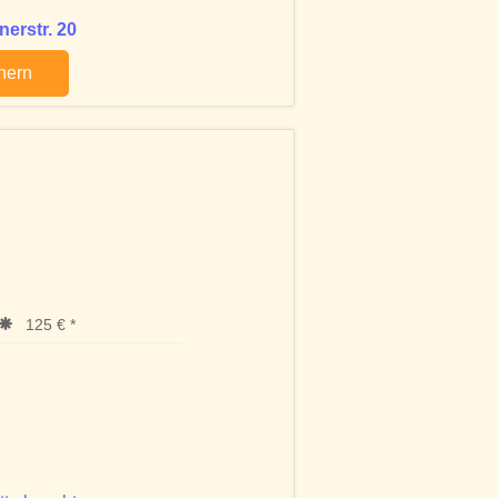
erstr. 20
chern
125 € *