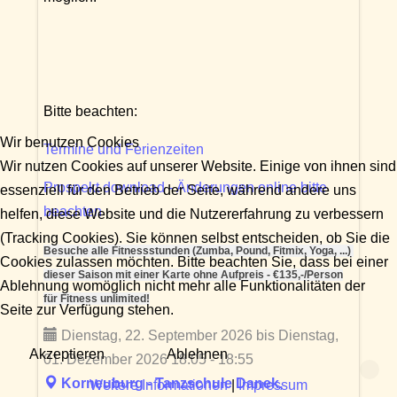
Bitte beachten:
Wir benutzen Cookies
Termine und Ferienzeiten
Wir nutzen Cookies auf unserer Website. Einige von ihnen sind
Prospekt download - Änderungen online bitte
essenziell für den Betrieb der Seite, während andere uns
beachten
helfen, diese Website und die Nutzererfahrung zu verbessern
(Tracking Cookies). Sie können selbst entscheiden, ob Sie die
Besuche alle Fitnessstunden (Zumba, Pound, Fitmix, Yoga, ...)
Cookies zulassen möchten. Bitte beachten Sie, dass bei einer
dieser Saison mit einer Karte ohne Aufpreis - €135,-/Person
Ablehnung womöglich nicht mehr alle Funktionalitäten der
für Fitness unlimited!
Seite zur Verfügung stehen.
Dienstag, 22. September 2026 bis Dienstag,
Akzeptieren
Ablehnen
01. Dezember 2026 18:05 - 18:55
Korneuburg - Tanzschule Danek,
Weitere Informationen
|
Impressum