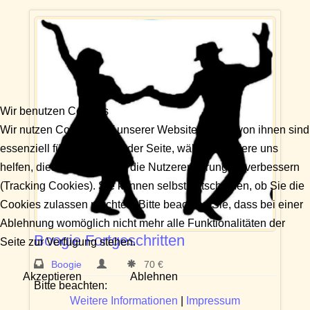
Wir benutzen Cookies
Wir nutzen Cookies auf unserer Website. Einige von ihnen sind
essenziell für den Betrieb der Seite, während andere uns
helfen, diese Website und die Nutzererfahrung zu verbessern
(Tracking Cookies). Sie können selbst entscheiden, ob Sie die
Cookies zulassen möchten. Bitte beachten Sie, dass bei einer
Ablehnung womöglich nicht mehr alle Funktionalitäten der
Boogie Fortgeschritten
Seite zur Verfügung stehen.
Boogie
70 €
Akzeptieren
Ablehnen
Bitte beachten:
Weitere Informationen
|
Impressum