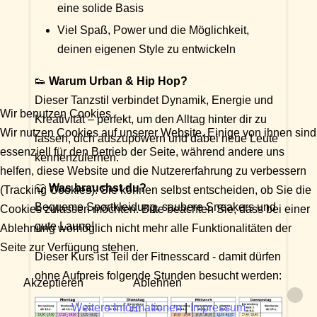
eine solide Basis
Viel Spaß, Power und die Möglichkeit,
deinen eigenen Style zu entwickeln
👟
Warum Urban & Hip Hop?
Dieser Tanzstil verbindet Dynamik, Energie und
Wir benutzen Cookies
Kreativität – perfekt, um den Alltag hinter dir zu
Wir nutzen Cookies auf unserer Website. Einige von ihnen sind
lassen, dich auszupowern und dabei neue Leute
essenziell für den Betrieb der Seite, während andere uns
kennenzulernen.
helfen, diese Website und die Nutzererfahrung zu verbessern
👕
Was brauchst du?
(Tracking Cookies). Sie können selbst entscheiden, ob Sie die
Bequeme Sportkleidung, saubere Sneakers und
Cookies zulassen möchten. Bitte beachten Sie, dass bei einer
gute Laune!
Ablehnung womöglich nicht mehr alle Funktionalitäten der
Seite zur Verfügung stehen.
Dieser Kurs ist Teil der Fitnesscard - damit dürfen
ohne Aufpreis folgende Stunden besucht werden:
Akzeptieren
Ablehnen
Weitere Informationen
|
Impressum